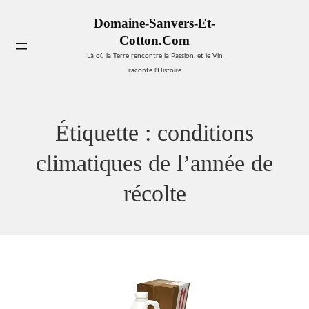
Aller
Domaine-Sanvers-Et-
au
Cotton.com
contenu
Se
Là où la Terre rencontre la Passion, et le Vin
raconte l'Histoire
Étiquette :
conditions
climatiques de l’année de
récolte