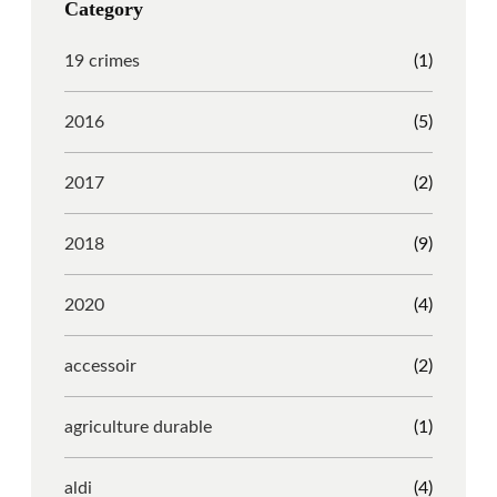
Category
r
o
l
e
a
k
e
s
19 crimes
(1)
m
s
2016
(5)
2017
(2)
2018
(9)
2020
(4)
accessoir
(2)
agriculture durable
(1)
aldi
(4)