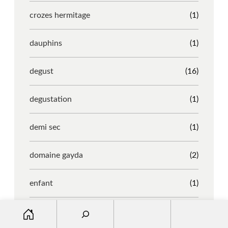
crozes hermitage
(1)
dauphins
(1)
degust
(16)
degustation
(1)
demi sec
(1)
domaine gayda
(2)
enfant
(1)
S
entreprise
(1)
e