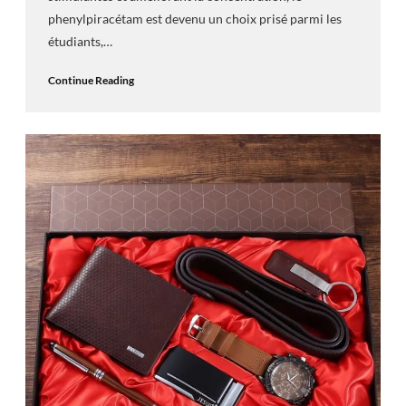
phenylpiracétam est devenu un choix prisé parmi les
étudiants,…
Continue Reading