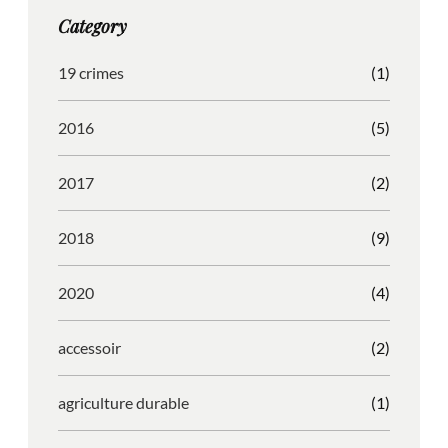
g
o
b
r
Category
r
o
l
e
a
k
e
s
19 crimes
(1)
m
s
2016
(5)
2017
(2)
2018
(9)
2020
(4)
accessoir
(2)
agriculture durable
(1)