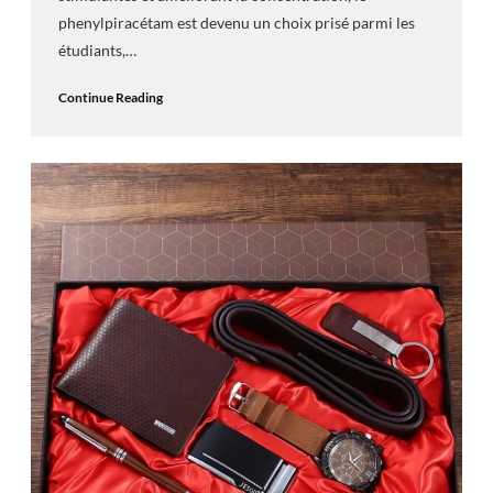
phenylpiracétam est devenu un choix prisé parmi les
étudiants,…
Continue Reading