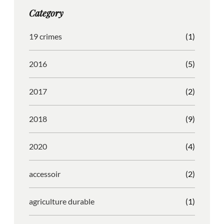
g
o
b
r
Category
r
o
l
e
a
k
e
s
19 crimes
(1)
m
s
2016
(5)
2017
(2)
2018
(9)
2020
(4)
accessoir
(2)
agriculture durable
(1)