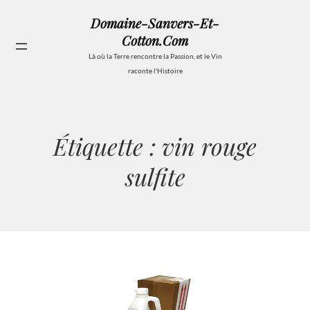
Aller
Domaine-Sanvers-Et-
au
Cotton.com
contenu
Se
Là où la Terre rencontre la Passion, et le Vin
raconte l'Histoire
Étiquette :
vin rouge
sulfite