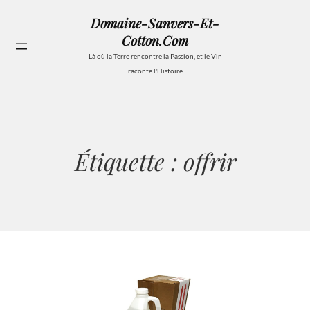
Aller
Domaine-Sanvers-Et-
au
Cotton.com
contenu
Se
Là où la Terre rencontre la Passion, et le Vin
raconte l'Histoire
Étiquette :
offrir