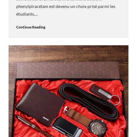
phenylpiracétam est devenu un choix prisé parmi les
étudiants,…
Continue Reading