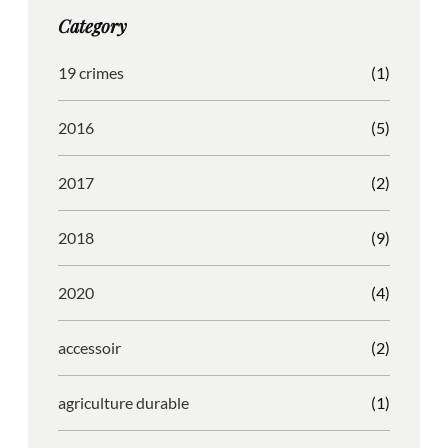
g
o
b
r
Category
r
o
l
e
a
k
e
s
19 crimes
(1)
m
s
2016
(5)
2017
(2)
2018
(9)
2020
(4)
accessoir
(2)
agriculture durable
(1)