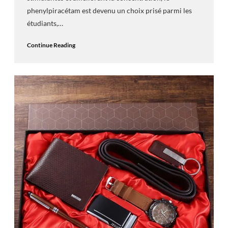
phenylpiracétam est devenu un choix prisé parmi les
étudiants,…
Continue Reading