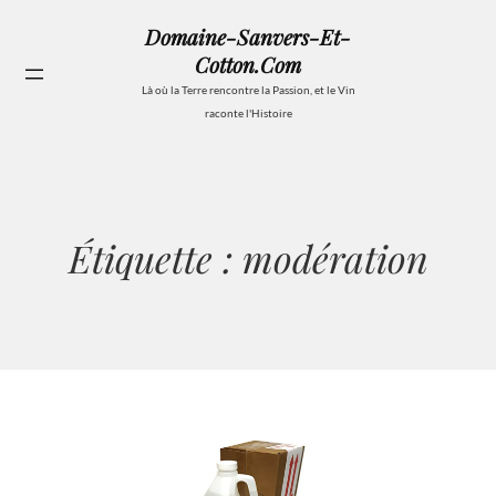
Aller
Domaine-Sanvers-Et-
au
Cotton.com
contenu
Se
Là où la Terre rencontre la Passion, et le Vin
raconte l'Histoire
Étiquette :
modération