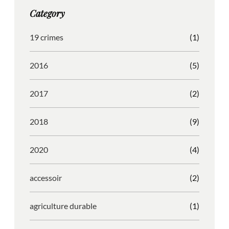
g
o
b
r
Category
r
o
l
e
a
k
e
s
19 crimes
(1)
m
s
2016
(5)
2017
(2)
2018
(9)
2020
(4)
accessoir
(2)
agriculture durable
(1)