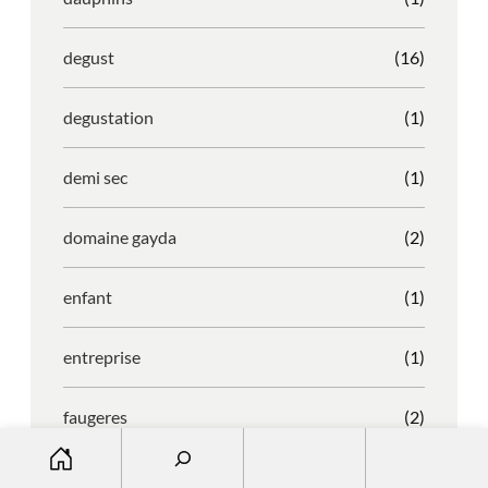
degust
(16)
degustation
(1)
demi sec
(1)
domaine gayda
(2)
enfant
(1)
entreprise
(1)
faugeres
(2)
S
e
faustino
(1)