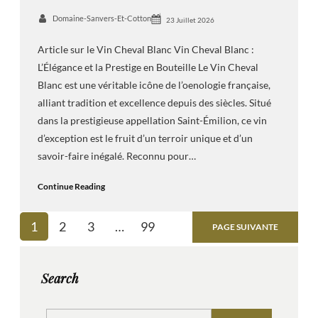
Domaine-Sanvers-Et-Cotton
23 Juillet 2026
Article sur le Vin Cheval Blanc Vin Cheval Blanc :
L’Élégance et la Prestige en Bouteille Le Vin Cheval
Blanc est une véritable icône de l’oenologie française,
alliant tradition et excellence depuis des siècles. Situé
dans la prestigieuse appellation Saint-Émilion, ce vin
d’exception est le fruit d’un terroir unique et d’un
savoir-faire inégalé. Reconnu pour…
Continue Reading
1
2
3
…
99
PAGE SUIVANTE
Search
S