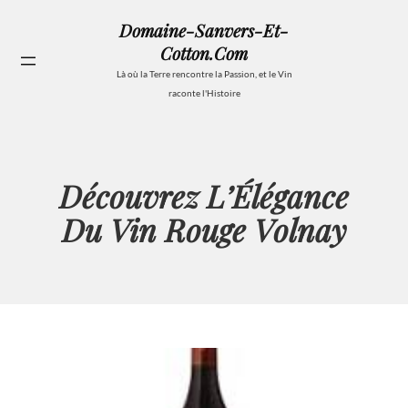
Aller
Domaine-Sanvers-Et-
au
Cotton.com
contenu
Se
Là où la Terre rencontre la Passion, et le Vin
raconte l'Histoire
Découvrez L’Élégance
Du Vin Rouge Volnay