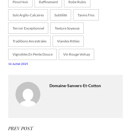
Pinot Noir
Raffinement
Robe Rubis
Sols Argilo-Calcaires
Subtilité
Tanins Fins
Terroir Exceptionnel
Texture Soyeuse
Traditions Ancestrales
Viandes Rôties
Vignobles En Pente Douce
Vin Rouge Volnay
16 Juillet 2025
Domaine-Sanvers-Et-Cotton
PREV POST