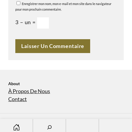
Enregistrer mon nom, mon e-mail et mon site dans le navigateur
pour mon prochain commentaire.
3
−
un
=
About
À Propos De Nous
Contact
S
À Propos De Nous
Contact
Copyright © 2023
domaine-sanvers-et-cotton.com
e