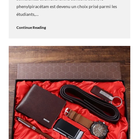
phenylpiracétam est devenu un choix prisé parmi les
étudiants,…
Continue Reading