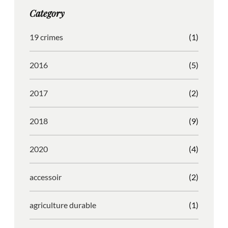
g
o
b
r
Category
r
o
l
e
a
k
e
s
19 crimes
(1)
m
s
2016
(5)
2017
(2)
2018
(9)
2020
(4)
accessoir
(2)
agriculture durable
(1)