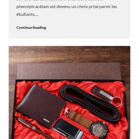
phenylpiracétam est devenu un choix prisé parmi les
étudiants,…
Continue Reading