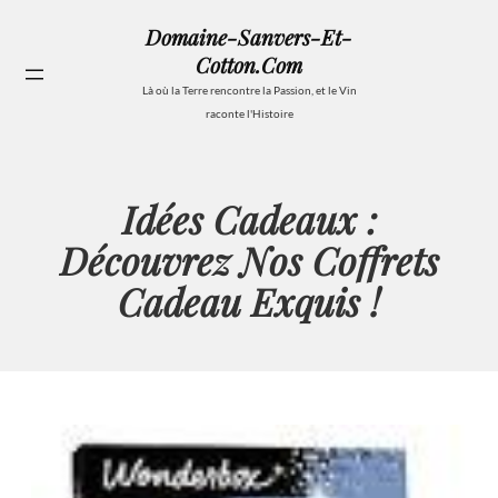
Aller
Domaine-Sanvers-Et-
au
Cotton.com
contenu
Se
Là où la Terre rencontre la Passion, et le Vin
raconte l'Histoire
Idées Cadeaux :
Découvrez Nos Coffrets
Cadeau Exquis !