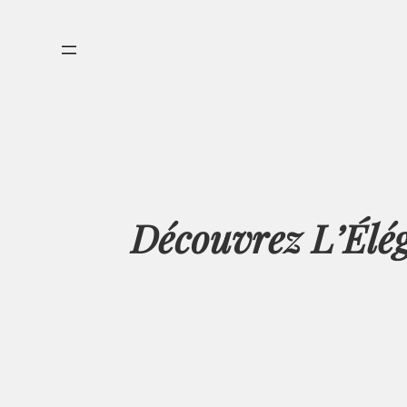
Aller
au
contenu
Découvrez L’Élé