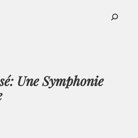
Search
osé: Une Symphonie
e