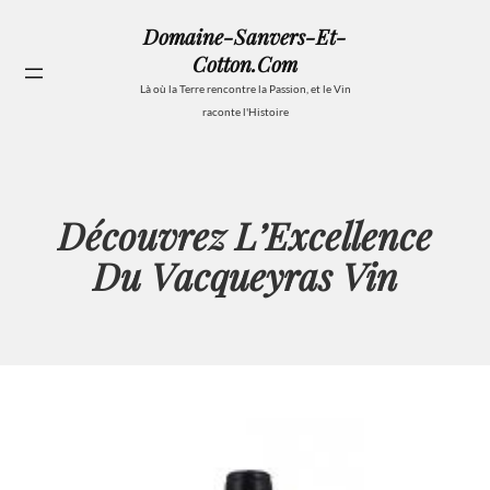
Aller
Domaine-Sanvers-Et-
au
Cotton.com
contenu
Se
Là où la Terre rencontre la Passion, et le Vin
raconte l'Histoire
Découvrez L’Excellence
Du Vacqueyras Vin