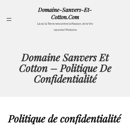
Aller
Domaine-Sanvers-Et-
au
Cotton.com
contenu
Se
Là où la Terre rencontre la Passion, et le Vin
raconte l'Histoire
Domaine Sanvers Et
Cotton – Politique De
Confidentialité
Politique de confidentialité