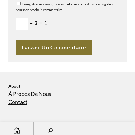
Enregistrer mon nom, mon e-mail et mon site dans le navigateur
pour mon prochain commentaire.
−
3
=
1
About
À Propos De Nous
Contact
S
À Propos De Nous
Contact
Copyright © 2023
domaine-sanvers-et-cotton.com
e