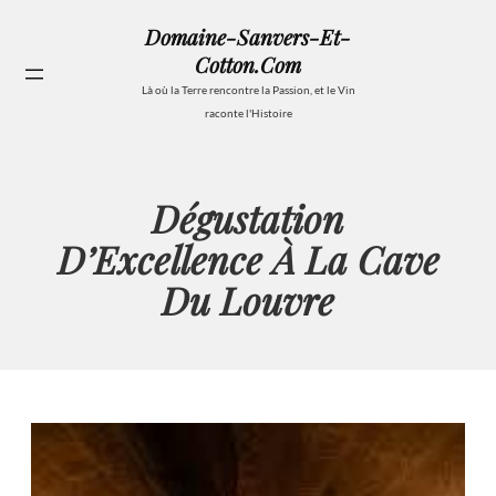
Aller
Domaine-Sanvers-Et-
au
Cotton.com
contenu
Se
Là où la Terre rencontre la Passion, et le Vin
raconte l'Histoire
Dégustation
D’Excellence À La Cave
Du Louvre