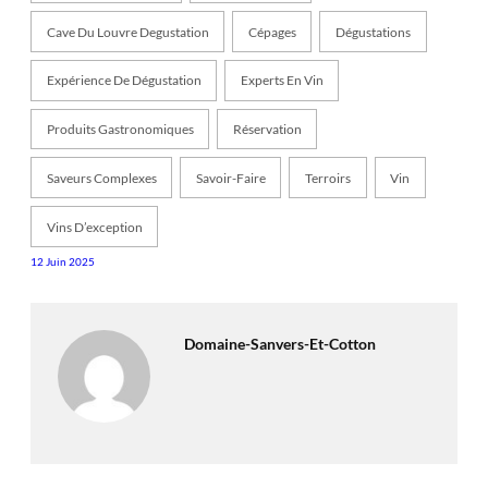
Cave Du Louvre Degustation
Cépages
Dégustations
Expérience De Dégustation
Experts En Vin
Produits Gastronomiques
Réservation
Saveurs Complexes
Savoir-Faire
Terroirs
Vin
Vins D’exception
12 Juin 2025
Domaine-Sanvers-Et-Cotton