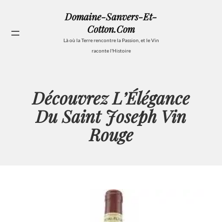
Aller
Domaine-Sanvers-Et-
au
Cotton.com
contenu
Se
Là où la Terre rencontre la Passion, et le Vin
raconte l'Histoire
Découvrez L’Élégance
Du Saint Joseph Vin
Rouge