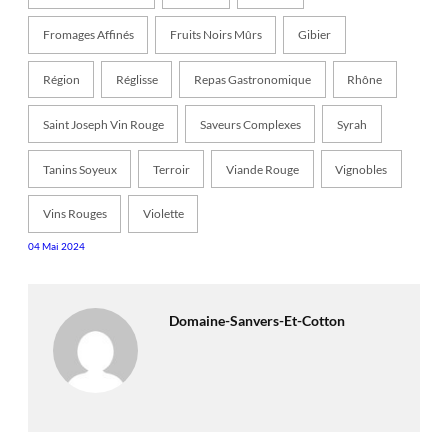
Fromages Affinés
Fruits Noirs Mûrs
Gibier
Région
Réglisse
Repas Gastronomique
Rhône
Saint Joseph Vin Rouge
Saveurs Complexes
Syrah
Tanins Soyeux
Terroir
Viande Rouge
Vignobles
Vins Rouges
Violette
04 Mai 2024
Domaine-Sanvers-Et-Cotton