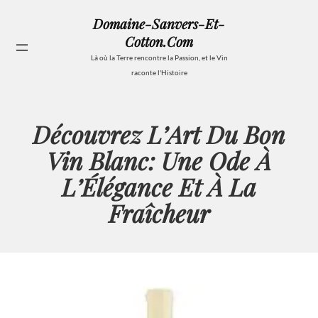
Aller
Domaine-Sanvers-Et-
au
Cotton.com
contenu
Se
Là où la Terre rencontre la Passion, et le Vin
raconte l'Histoire
Découvrez L’Art Du Bon
Vin Blanc: Une Ode À
L’Élégance Et À La
Fraîcheur