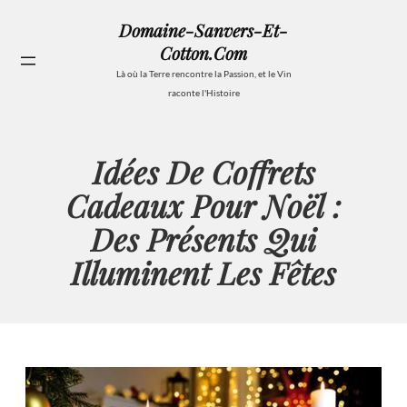
Aller
Domaine-Sanvers-Et-
au
Cotton.com
contenu
Se
Là où la Terre rencontre la Passion, et le Vin
raconte l'Histoire
Idées De Coffrets
Cadeaux Pour Noël :
Des Présents Qui
Illuminent Les Fêtes