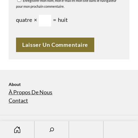
Enregistrer mon nom, mon e-mail et mon site dans le navigateur
pour mon prochain commentaire.
quatre
×
=
huit
About
À Propos De Nous
Contact
S
À Propos De Nous
Contact
Copyright © 2023
domaine-sanvers-et-cotton.com
e