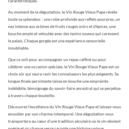
caractéristiques.
Au moment de la dégustation, le Vin Rouge Vieux Pape révèle
toute sa splendeur : une robe profonde aux reflets pourpres, un
nez intense aux arômes de fruits rouges mûrs et d’épices, une
bouche ample et veloutée avec des tanins soyeux qui caressent
le palais. Chaque gorgée est une expérience sensorielle
inoubliable.
Que ce soit pour accompagner un repas raffiné ou pour
célébrer une occasion spéciale, le Vin Rouge Vieux Pape est un
choix sûr qui saura ravir les connaisseurs les plus exigeants. Sa
longue finale persistante laisse en bouche une empreinte
indélébile, témoignage du savoir-faire ancestral qui se perpétue
à travers chaque bouteille.
Découvrez l’excellence du Vin Rouge Vieux Pape et laissez-vous
envoûter par son charme intemporel. Une dégustation vous
transportera au cœur d’une tradition séculaire où le vin devient
poésie et où chaque verre raconte une histoire unique.