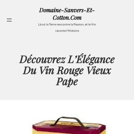
Aller
Domaine-Sanvers-Et-
au
Cotton.com
contenu
Se
Là où la Terre rencontre la Passion, et le Vin
raconte l'Histoire
Découvrez L’Élégance
Du Vin Rouge Vieux
Pape