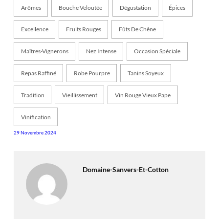
Arômes
Bouche Veloutée
Dégustation
Épices
Excellence
Fruits Rouges
Fûts De Chêne
Maîtres-Vignerons
Nez Intense
Occasion Spéciale
Repas Raffiné
Robe Pourpre
Tanins Soyeux
Tradition
Vieillissement
Vin Rouge Vieux Pape
Vinification
29 Novembre 2024
Domaine-Sanvers-Et-Cotton