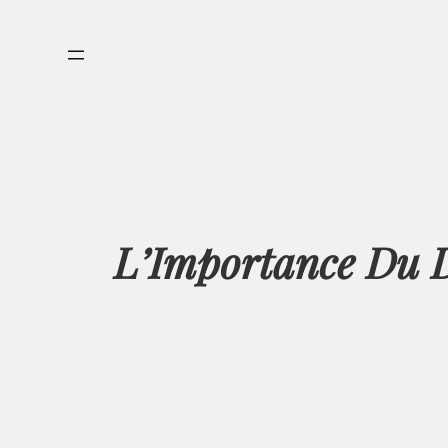
Aller
au
contenu
L’Importance Du D