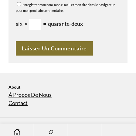
Enregistrer mon nom, mon e-mail et mon site dans le navigateur
pour mon prochain commentaire.
six
×
=
quarante-deux
About
À Propos De Nous
Contact
S
À Propos De Nous
Contact
Copyright © 2023
domaine-sanvers-et-cotton.com
e