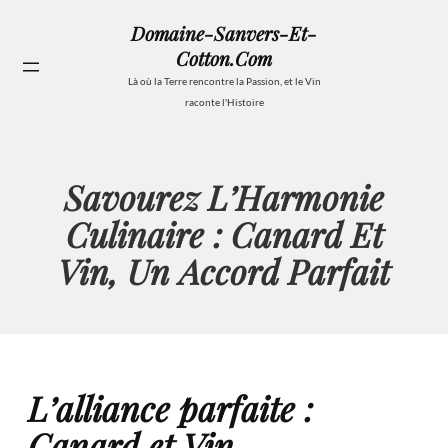
Aller
Domaine-Sanvers-Et-
au
Cotton.com
contenu
Se
Là où la Terre rencontre la Passion, et le Vin
raconte l'Histoire
Savourez L’Harmonie
Culinaire : Canard Et
Vin, Un Accord Parfait
L’alliance parfaite :
Canard et Vin