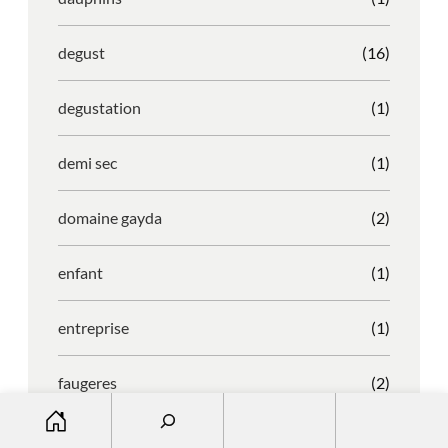
degust
(16)
degustation
(1)
demi sec
(1)
domaine gayda
(2)
enfant
(1)
entreprise
(1)
faugeres
(2)
S
e
faustino
(1)