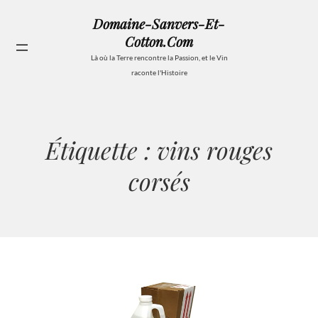
Aller
Domaine-Sanvers-Et-
au
Cotton.com
contenu
Se
Là où la Terre rencontre la Passion, et le Vin
raconte l'Histoire
Étiquette :
vins rouges
corsés