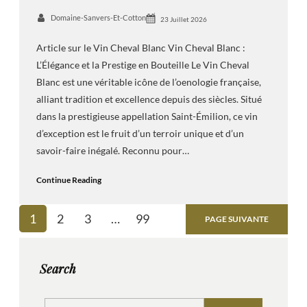
Domaine-Sanvers-Et-Cotton
23 Juillet 2026
Article sur le Vin Cheval Blanc Vin Cheval Blanc :
L’Élégance et la Prestige en Bouteille Le Vin Cheval
Blanc est une véritable icône de l’oenologie française,
alliant tradition et excellence depuis des siècles. Situé
dans la prestigieuse appellation Saint-Émilion, ce vin
d’exception est le fruit d’un terroir unique et d’un
savoir-faire inégalé. Reconnu pour…
Continue Reading
1
2
3
…
99
PAGE SUIVANTE
Search
S