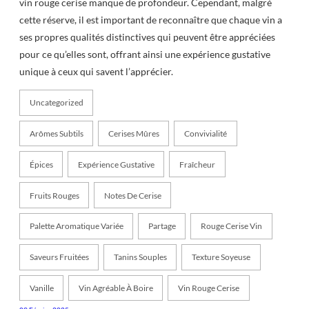
vin rouge cerise manque de profondeur. Cependant, malgré
cette réserve, il est important de reconnaître que chaque vin a
ses propres qualités distinctives qui peuvent être appréciées
pour ce qu’elles sont, offrant ainsi une expérience gustative
unique à ceux qui savent l’apprécier.
Uncategorized
Arômes Subtils
Cerises Mûres
Convivialité
Épices
Expérience Gustative
Fraîcheur
Fruits Rouges
Notes De Cerise
Palette Aromatique Variée
Partage
Rouge Cerise Vin
Saveurs Fruitées
Tanins Souples
Texture Soyeuse
Vanille
Vin Agréable À Boire
Vin Rouge Cerise