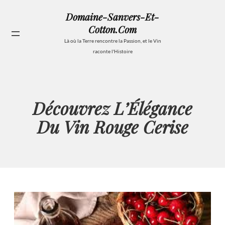
Aller
Domaine-Sanvers-Et-
au
Cotton.com
contenu
Se
Là où la Terre rencontre la Passion, et le Vin
raconte l'Histoire
Découvrez L’Élégance
Du Vin Rouge Cerise