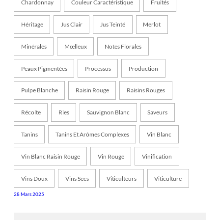
Chardonnay
Couleur Caractéristique
Fruités
Héritage
Jus Clair
Jus Teinté
Merlot
Minérales
Mœlleux
Notes Florales
Peaux Pigmentées
Processus
Production
Pulpe Blanche
Raisin Rouge
Raisins Rouges
Récolte
Ries
Sauvignon Blanc
Saveurs
Tanins
Tanins Et Arômes Complexes
Vin Blanc
Vin Blanc Raisin Rouge
Vin Rouge
Vinification
Vins Doux
Vins Secs
Viticulteurs
Viticulture
28 Mars 2025