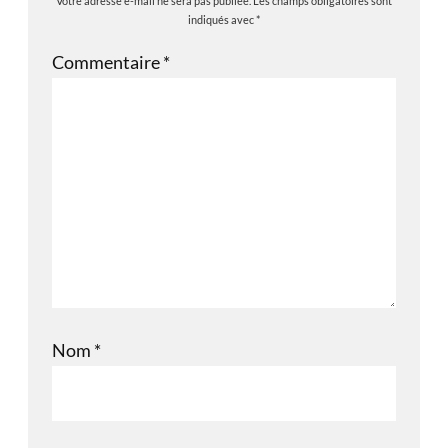
Votre adresse e-mail ne sera pas publiée.
Les champs obligatoires sont
indiqués avec
*
Commentaire
*
Nom
*