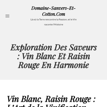
Aller
Domaine-Sanvers-Et-
au
Cotton.com
contenu
Se
Là où la Terre rencontre la Passion, et le Vin
raconte l'Histoire
Exploration Des Saveurs
: Vin Blanc Et Raisin
Rouge En Harmonie
Vin Blanc, Raisin Rouge :