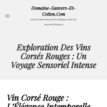
Aller
Domaine-Sanvers-Et-
au
Cotton.com
contenu
Se
Là où la Terre rencontre la Passion, et le Vin
raconte l'Histoire
Exploration Des Vins
Corsés Rouges : Un
Voyage Sensoriel Intense
Vin Corsé Rouge :
L’Élégance Intemporelle