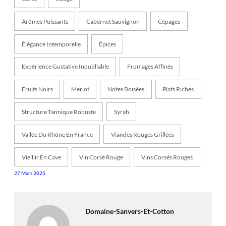
Arômes Puissants
Cabernet Sauvignon
Cépages
Élégance Intemporelle
Épices
Expérience Gustative Inoubliable
Fromages Affinés
Fruits Noirs
Merlot
Notes Boisées
Plats Riches
Structure Tannique Robuste
Syrah
Vallée Du Rhône En France
Viandes Rouges Grillées
Vieillir En Cave
Vin Corsé Rouge
Vins Corsés Rouges
27 Mars 2025
Domaine-Sanvers-Et-Cotton