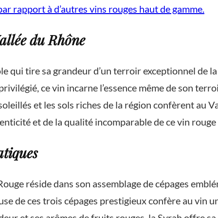
par rapport à d’autres vins rouges haut de gamme.
Vallée du Rhône
e qui tire sa grandeur d’un terroir exceptionnel de l
vilégié, ce vin incarne l’essence même de son terroir
soleillés et les sols riches de la région confèrent au
nticité et de la qualité incomparable de ce vin rouge 
atiques
Rouge réside dans son assemblage de cépages emblém
e de ces trois cépages prestigieux confère au vin u
r et ses arômes de fruits rouges, la Syrah offre sa 