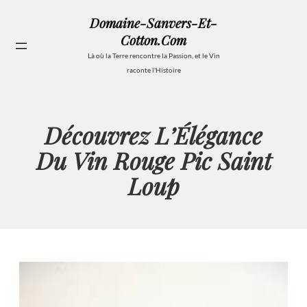
Aller
Domaine-Sanvers-Et-
au
Cotton.com
contenu
Se
Là où la Terre rencontre la Passion, et le Vin
raconte l'Histoire
Découvrez L’Élégance
Du Vin Rouge Pic Saint
Loup