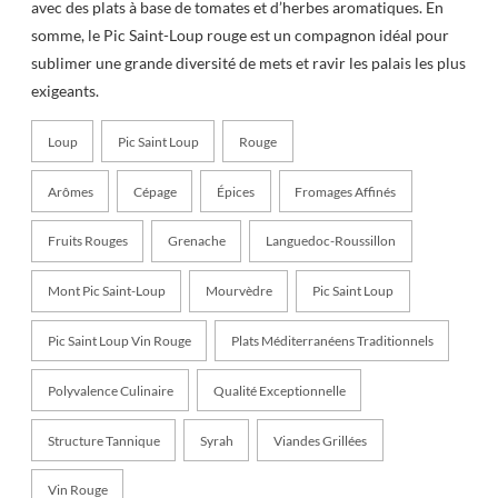
avec des plats à base de tomates et d’herbes aromatiques. En
somme, le Pic Saint-Loup rouge est un compagnon idéal pour
sublimer une grande diversité de mets et ravir les palais les plus
exigeants.
Loup
Pic Saint Loup
Rouge
Arômes
Cépage
Épices
Fromages Affinés
Fruits Rouges
Grenache
Languedoc-Roussillon
Mont Pic Saint-Loup
Mourvèdre
Pic Saint Loup
Pic Saint Loup Vin Rouge
Plats Méditerranéens Traditionnels
Polyvalence Culinaire
Qualité Exceptionnelle
Structure Tannique
Syrah
Viandes Grillées
Vin Rouge