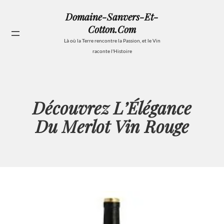
Aller
Domaine-Sanvers-Et-
au
Cotton.com
contenu
Se
Là où la Terre rencontre la Passion, et le Vin
raconte l'Histoire
Découvrez L’Élégance
Du Merlot Vin Rouge