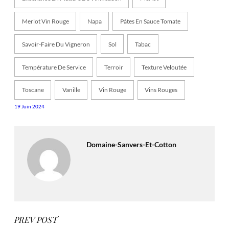
Merlot Vin Rouge
Napa
Pâtes En Sauce Tomate
Savoir-Faire Du Vigneron
Sol
Tabac
Température De Service
Terroir
Texture Veloutée
Toscane
Vanille
Vin Rouge
Vins Rouges
19 Juin 2024
Domaine-Sanvers-Et-Cotton
PREV POST