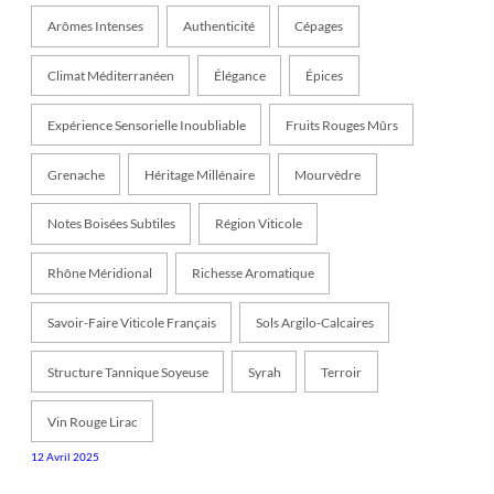
Arômes Intenses
Authenticité
Cépages
Climat Méditerranéen
Élégance
Épices
Expérience Sensorielle Inoubliable
Fruits Rouges Mûrs
Grenache
Héritage Millénaire
Mourvèdre
Notes Boisées Subtiles
Région Viticole
Rhône Méridional
Richesse Aromatique
Savoir-Faire Viticole Français
Sols Argilo-Calcaires
Structure Tannique Soyeuse
Syrah
Terroir
Vin Rouge Lirac
12 Avril 2025