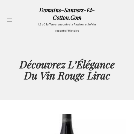
Aller
Domaine-Sanvers-Et-
au
Cotton.com
contenu
Se
Là où la Terre rencontre la Passion, et le Vin
raconte l'Histoire
Découvrez L’Élégance
Du Vin Rouge Lirac