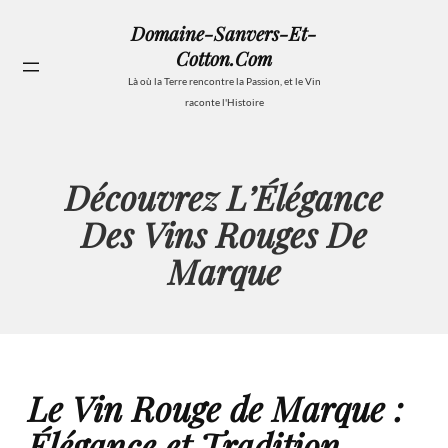
Aller
Domaine-Sanvers-Et-
au
Cotton.com
contenu
Se
Là où la Terre rencontre la Passion, et le Vin
raconte l'Histoire
Découvrez L’Élégance
Des Vins Rouges De
Marque
Le Vin Rouge de Marque :
Élégance et Tradition