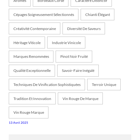
Arômes
Bordeaux Corsé
Caractère Distinctif
Cépages Soigneusement Sélectionnés
Chianti Élégant
Créativité Contemporaine
Diversité De Saveurs
Héritage Viticole
Industrie Vinicole
Marques Renommées
Pinot Noir Fruité
Qualité Exceptionnelle
Savoir-Faire Inégalé
Techniques De Vinification Sophistiquées
Terroir Unique
Tradition Et Innovation
Vin Rouge De Marque
Vin Rouge Marque
13 Avril 2025