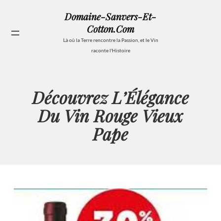
Aller
Domaine-Sanvers-Et-
au
Cotton.com
contenu
Se
Là où la Terre rencontre la Passion, et le Vin
raconte l'Histoire
Découvrez L’Élégance
Du Vin Rouge Vieux
Pape