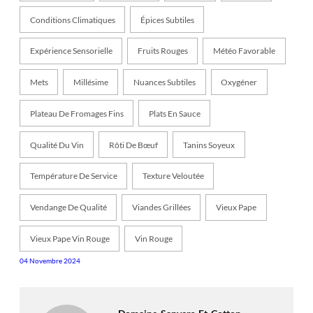
Conditions Climatiques
Épices Subtiles
Expérience Sensorielle
Fruits Rouges
Météo Favorable
Mets
Millésime
Nuances Subtiles
Oxygéner
Plateau De Fromages Fins
Plats En Sauce
Qualité Du Vin
Rôti De Bœuf
Tanins Soyeux
Température De Service
Texture Veloutée
Vendange De Qualité
Viandes Grillées
Vieux Pape
Vieux Pape Vin Rouge
Vin Rouge
04 Novembre 2024