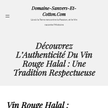
Aller
Domaine-Sanvers-Et-
au
Cotton.com
contenu
Se
Là où la Terre rencontre la Passion, et le Vin
raconte l'Histoire
Découvrez
L’Authenticité Du Vin
Rouge Halal : Une
Tradition Respectueuse
Vin Rouge Halal :