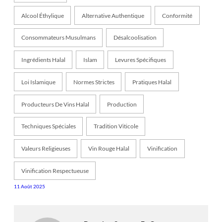
Alcool Éthylique
Alternative Authentique
Conformité
Consommateurs Musulmans
Désalcoolisation
Ingrédients Halal
Islam
Levures Spécifiques
Loi Islamique
Normes Strictes
Pratiques Halal
Producteurs De Vins Halal
Production
Techniques Spéciales
Tradition Viticole
Valeurs Religieuses
Vin Rouge Halal
Vinification
Vinification Respectueuse
11 Août 2025