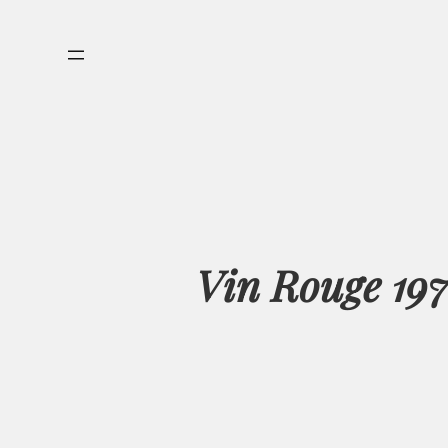
Aller
au
contenu
Vin Rouge 197