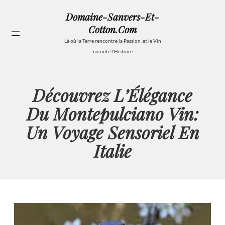
Aller
Domaine-Sanvers-Et-
au
Cotton.com
contenu
Se
Là où la Terre rencontre la Passion, et le Vin
raconte l'Histoire
Découvrez L’Élégance
Du Montepulciano Vin:
Un Voyage Sensoriel En
Italie