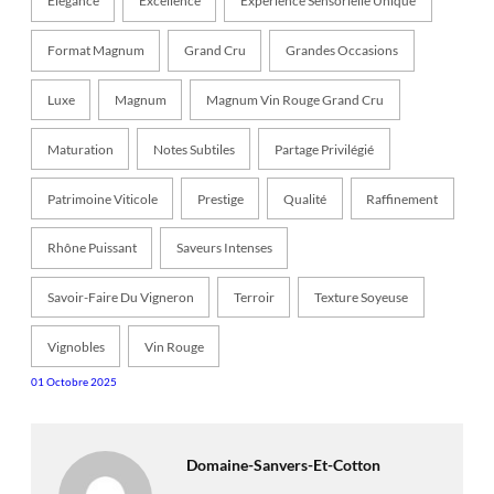
Élégance
Excellence
Expérience Sensorielle Unique
Format Magnum
Grand Cru
Grandes Occasions
Luxe
Magnum
Magnum Vin Rouge Grand Cru
Maturation
Notes Subtiles
Partage Privilégié
Patrimoine Viticole
Prestige
Qualité
Raffinement
Rhône Puissant
Saveurs Intenses
Savoir-Faire Du Vigneron
Terroir
Texture Soyeuse
Vignobles
Vin Rouge
01 Octobre 2025
Domaine-Sanvers-Et-Cotton