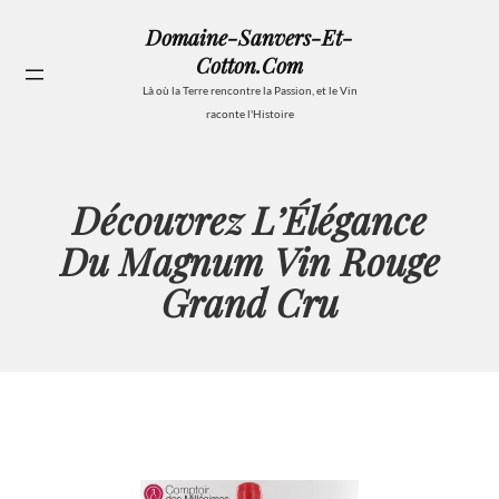
Aller
Domaine-Sanvers-Et-
au
Cotton.com
contenu
Se
Là où la Terre rencontre la Passion, et le Vin
raconte l'Histoire
Découvrez L’Élégance
Du Magnum Vin Rouge
Grand Cru