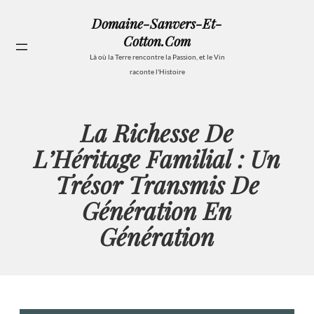
Aller
Domaine-Sanvers-Et-
au
Cotton.com
contenu
Se
Là où la Terre rencontre la Passion, et le Vin
raconte l'Histoire
La Richesse De
L’Héritage Familial : Un
Trésor Transmis De
Génération En
Génération