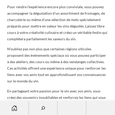
Pour rendre l’expérience encore plus conviviale, vous pouvez
accompagner la dégustation d’un assortiment de fromages, de
charcuterie ou même d’une sélection de mets spécialement
préparés pour mettre en valeur les vins dégustés. Laissez libre
cours à votre créativité culinaire et créez un véritable festin qui
complètera parfaitement les saveurs du vin.
N’oubliez pas non plus que certaines régions viticoles
proposent des événements spéciaux où vous pouvez participer
à des ateliers, des cours ou même à des vendanges collectives.
Ces activités offrent une expérience unique pour renforcer les
liens avec vos amis tout en approfondissant vos connaissances
sur le monde du vin.
En partageant votre passion pour le vin avec vos amis, vous
créez des souvenirs inoubliables et renforcez les liens qui vous
S
unissent. Vous pouvez organiser des soirées régulières de
dégustation de vin ou même planifier des voyages dans les
e