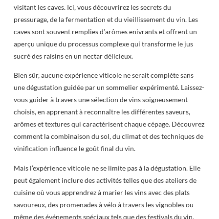
visitant les caves. Ici, vous découvrirez les secrets du
pressurage, de la fermentation et du vieillissement du vin. Les
caves sont souvent remplies d’arômes enivrants et offrent un
aperçu unique du processus complexe qui transforme le jus
sucré des raisins en un nectar délicieux.
Bien sûr, aucune expérience viticole ne serait complète sans
une dégustation guidée par un sommelier expérimenté. Laissez-
vous guider à travers une sélection de vins soigneusement
choisis, en apprenant à reconnaître les différentes saveurs,
arômes et textures qui caractérisent chaque cépage. Découvrez
comment la combinaison du sol, du climat et des techniques de
vinification influence le goût final du vin.
Mais l’expérience viticole ne se limite pas à la dégustation. Elle
peut également inclure des activités telles que des ateliers de
cuisine où vous apprendrez à marier les vins avec des plats
savoureux, des promenades à vélo à travers les vignobles ou
même des événements spéciaux tels que des festivals du vin.