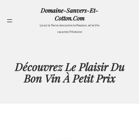
Aller
Domaine-Sanvers-Et-
au
Cotton.com
contenu
Se
Là où la Terre rencontre la Passion, et le Vin
raconte l'Histoire
Découvrez Le Plaisir Du
Bon Vin À Petit Prix