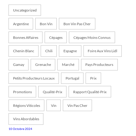
Uncategorized
Argentine
Bon Vin
Bon Vin Pas Cher
Bonnes Affaires
Cépages
Cépages Moins Connus
Chenin Blanc
Chili
Espagne
Foire Aux Vins Lidl
Gamay
Grenache
Marché
Pays Producteurs
Petits Producteurs Locaux
Portugal
Prix
Promotions
Qualité-Prix
Rapport Qualité-Prix
Régions Viticoles
Vin
Vin Pas Cher
Vins Abordables
10 Octobre 2024