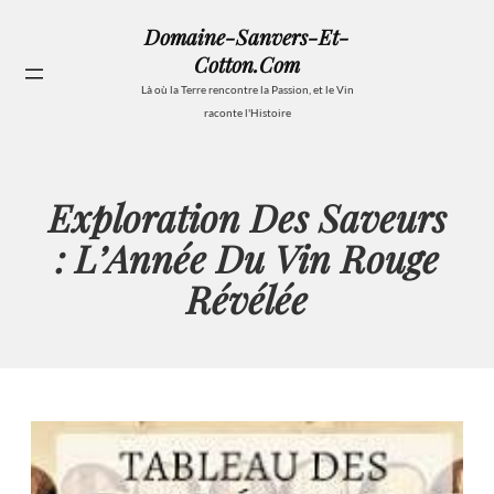
Aller
Domaine-Sanvers-Et-
au
Cotton.com
contenu
Se
Là où la Terre rencontre la Passion, et le Vin
raconte l'Histoire
Exploration Des Saveurs
: L’Année Du Vin Rouge
Révélée