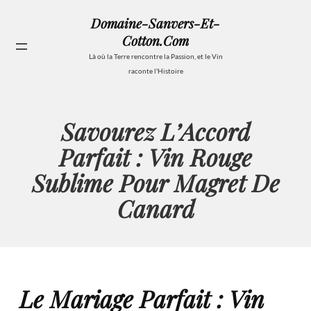
Aller
Domaine-Sanvers-Et-
au
Cotton.com
contenu
Se
Là où la Terre rencontre la Passion, et le Vin
raconte l'Histoire
Savourez L’Accord
Parfait : Vin Rouge
Sublime Pour Magret De
Canard
Le Mariage Parfait : Vin