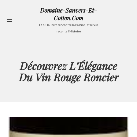
Aller
Domaine-Sanvers-Et-
au
Cotton.com
contenu
Se
Là où la Terre rencontre la Passion, et le Vin
raconte l'Histoire
Découvrez L’Élégance
Du Vin Rouge Roncier