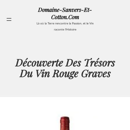
Aller
Domaine-Sanvers-Et-
au
Cotton.com
contenu
Se
Là où la Terre rencontre la Passion, et le Vin
raconte l'Histoire
Découverte Des Trésors
Du Vin Rouge Graves