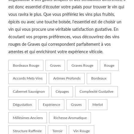
est donc essentiel d’écouter votre palais pour trouver le vin qui
vous ravira le plus. Que vous préfériez les vins plus fruités,
épicés ou avec une touche boisée, l’essentiel est de choisir un
vin qui vous procure une véritable satisfaction gustative. En
écoutant vos propres préférences, vous découvrirez des vins
rouges de Graves qui correspondent parfaitement à vos
attentes et qui enrichiront votre expérience viticole.
Bordeaux Rouge
Graves
Graves Rouge
Rouge
Accords Mets-Vins
Arômes Profonds
Bordeaux
Cabernet Sauvignon
Cépages
Complexité Gustative
Dégustation
Expérience
Graves
Merlot
Millésimes Anciens
Richesse Aromatique
Structure Raffinée
Terroir
Vin Rouge