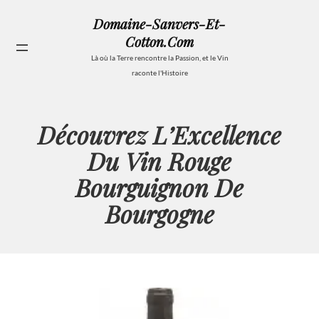
Aller
Domaine-Sanvers-Et-
au
Cotton.com
contenu
Se
Là où la Terre rencontre la Passion, et le Vin
raconte l'Histoire
Découvrez L’Excellence
Du Vin Rouge
Bourguignon De
Bourgogne