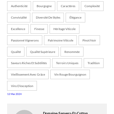
Authenticité
Bourgogne
Caractères
Complexité
Convivialité
Diversité De Styles
Élégance
Excellence
Finesse
Héritage Viticole
Passionné Vignerons
Patrimoine Viticole
Pinot Noir
Qualité
Qualité Supérieure
Renommée
Saveurs Riches Et Subtilités
Terroirs Uniques
Tradition
Vieillissement Avec Grâce
Vin Rouge Bourguignon
Vins D’exception
12 Mai 2024
Domaine-Sanvers-Et-Cotton