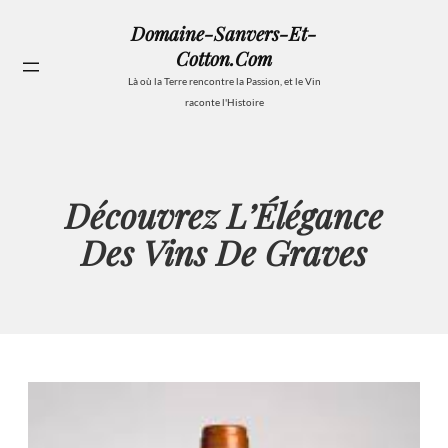
Aller
Domaine-Sanvers-Et-
au
Cotton.com
contenu
Se
Là où la Terre rencontre la Passion, et le Vin
raconte l'Histoire
Découvrez L’Élégance
Des Vins De Graves