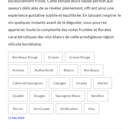
excessivement froids. Cette température idéale permet aux
saveurs délicates de se révéler pleinement, offrant ainsi une
expérience gustative subtile et équilibrée. En laissant respirer le
vin quelques instants avant de le déguster, vous pourrez
apprécier toute la complexité des notes fruitées et florales
caractéristiques des vins blancs de cette prestigieuse région
viticole bordelaise.
Bordeaux Rouge
Graves
Graves Rouge
Arômes
Authenticité
Blancs
Bordeaux
Cabernet Sauvignon
Cépages
Graves
Merlot
Qualité
Rouges
Sauvignon Blanc
Sémillon
Terroir
Vin Graves
Vinification
Vins
11 Mai 2024