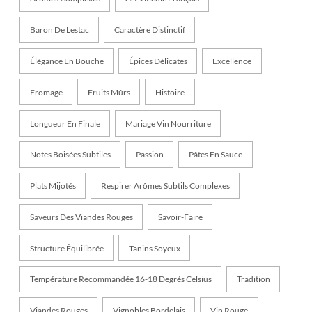
Baron De Lestac
Caractère Distinctif
Élégance En Bouche
Épices Délicates
Excellence
Fromage
Fruits Mûrs
Histoire
Longueur En Finale
Mariage Vin Nourriture
Notes Boisées Subtiles
Passion
Pâtes En Sauce
Plats Mijotés
Respirer Arômes Subtils Complexes
Saveurs Des Viandes Rouges
Savoir-Faire
Structure Équilibrée
Tanins Soyeux
Température Recommandée 16-18 Degrés Celsius
Tradition
Viandes Rouges
Vignobles Bordelais
Vin Rouge