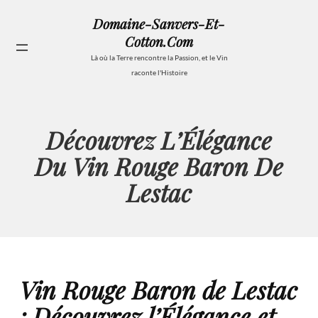
Aller
Domaine-Sanvers-Et-
au
Cotton.com
contenu
Se
Là où la Terre rencontre la Passion, et le Vin
raconte l'Histoire
Découvrez L’Élégance
Du Vin Rouge Baron De
Lestac
Vin Rouge Baron de Lestac
: Découvrez l’Élégance et