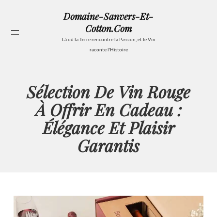
Aller
Domaine-Sanvers-Et-
au
Cotton.com
contenu
Se
Là où la Terre rencontre la Passion, et le Vin
raconte l'Histoire
Sélection De Vin Rouge
À Offrir En Cadeau :
Élégance Et Plaisir
Garantis