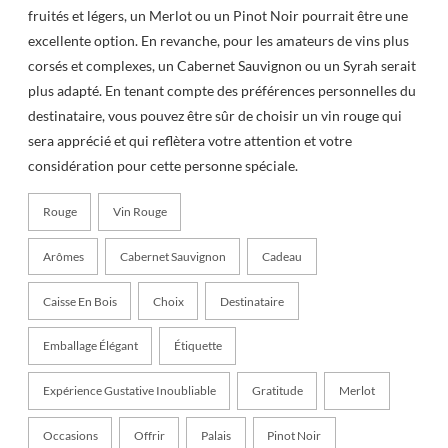
fruités et légers, un Merlot ou un Pinot Noir pourrait être une
excellente option. En revanche, pour les amateurs de vins plus
corsés et complexes, un Cabernet Sauvignon ou un Syrah serait
plus adapté. En tenant compte des préférences personnelles du
destinataire, vous pouvez être sûr de choisir un vin rouge qui
sera apprécié et qui reflètera votre attention et votre
considération pour cette personne spéciale.
Rouge
Vin Rouge
Arômes
Cabernet Sauvignon
Cadeau
Caisse En Bois
Choix
Destinataire
Emballage Élégant
Étiquette
Expérience Gustative Inoubliable
Gratitude
Merlot
Occasions
Offrir
Palais
Pinot Noir