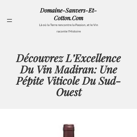
Aller
Domaine-Sanvers-Et-
au
Cotton.com
contenu
Se
Là où la Terre rencontre la Passion, et le Vin
raconte l'Histoire
Découvrez L’Excellence
Du Vin Madiran: Une
Pépite Viticole Du Sud-
Ouest