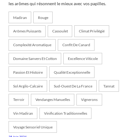
les arômes qui résonnent le mieux avec vos papilles.
Madiran
Rouge
Arômes Puissants
Cassoulet
Climat Privilégié
Complexité Aromatique
Confit De Canard
Domaine Sanvers Et Cotton
Excellence Viticole
Passion Et Histoire
Qualité Exceptionnelle
Sol Argilo-Calcaire
Sud-Ouest De La France
Tannat
Terroir
Vendanges Manuelles
Vignerons
Vin Madiran
Vinification Traditionnelles
Voyage Sensoriel Unique
28 Juin 2024