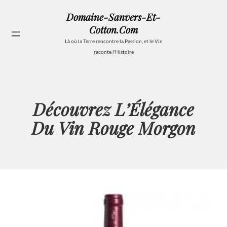
Aller
Domaine-Sanvers-Et-
au
Cotton.com
contenu
Se
Là où la Terre rencontre la Passion, et le Vin
raconte l'Histoire
Découvrez L’Élégance
Du Vin Rouge Morgon