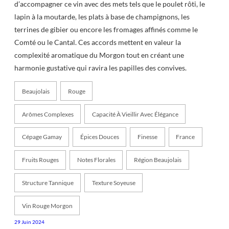
d’accompagner ce vin avec des mets tels que le poulet rôti, le
lapin à la moutarde, les plats à base de champignons, les
terrines de gibier ou encore les fromages affinés comme le
Comté ou le Cantal. Ces accords mettent en valeur la
complexité aromatique du Morgon tout en créant une
harmonie gustative qui ravira les papilles des convives.
Beaujolais
Rouge
Arômes Complexes
Capacité À Vieillir Avec Élégance
Cépage Gamay
Épices Douces
Finesse
France
Fruits Rouges
Notes Florales
Région Beaujolais
Structure Tannique
Texture Soyeuse
Vin Rouge Morgon
29 Juin 2024