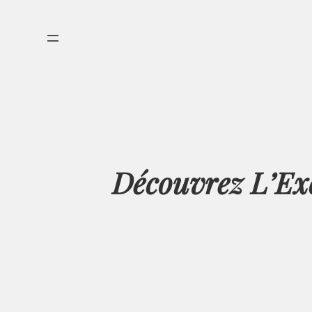
Aller
au
contenu
Découvrez L’Exc