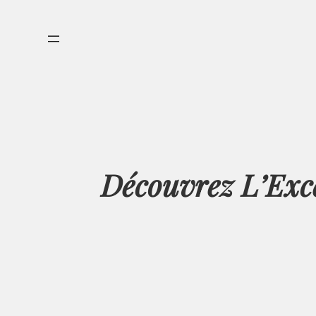
Aller
au
contenu
Découvrez L’Exce